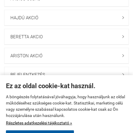
HAJDÚ AKCIÓ

BERETTA AKCIO

ARISTON AKCIÓ

BEJELENTKEZÉS

Ez az oldal cookie-kat használ.
HÍRLEVÉL FELIRATKOZÁS

A böngészés folytatásával jóváhagyja, hogy használjunk az oldal
működéséhez szükséges cookie-kat. Statisztikai, marketing célú
vagy személyre szabással kapcsolatos cookie-kat csak az Ön
Kezdőlap
|
Regisztráció
|
Kosár tartalma, megrendelés
|
hozzájárulása után használunk.
Részletes adatkezelési tájékoztató »
Rendelési feltételek
|
Bemutatkozás
|
Elérhetőségek
|
Oldaltérkép