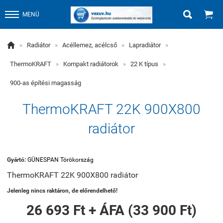


MENÜ

»
Radiátor
»
Acéllemez, acélcső
»
Lapradiátor
»
ThermoKRAFT
»
Kompakt radiátorok
»
22 K típus
»
900-as építési magasság
ThermoKRAFT 22K 900X800
radiátor
Gyártó:
GÜNESPAN Törökország
ThermoKRAFT 22K 900X800 radiátor
Jelenleg nincs raktáron, de előrendelhető!
26 693 Ft + ÁFA (33 900 Ft)