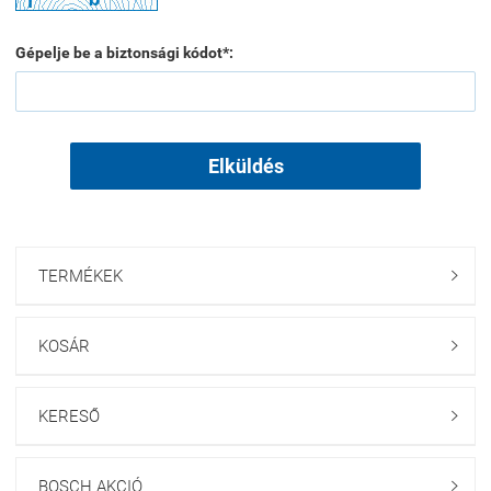
Gépelje be a biztonsági kódot*:
Elküldés
TERMÉKEK

KOSÁR

KERESŐ

BOSCH AKCIÓ
