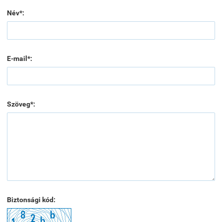
Név*:
E-mail*:
Szöveg*:
Biztonsági kód: