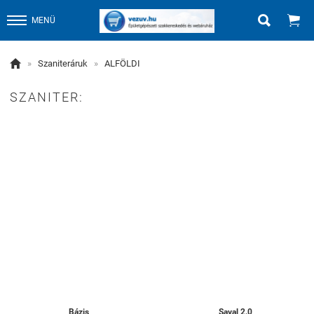


MENÜ

»
Szaniteráruk
»
ALFÖLDI
SZANITER:
Bázis
Saval 2.0