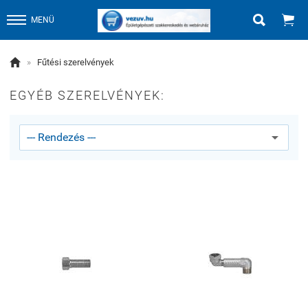


MENÜ

»
Fűtési szerelvények
EGYÉB SZERELVÉNYEK: