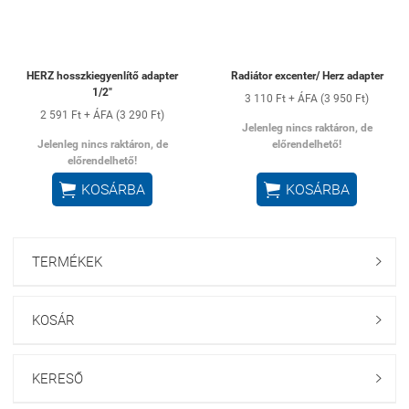
HERZ hosszkiegyenlítő adapter
Radiátor excenter/ Herz adapter
1/2"
3 110 Ft + ÁFA (3 950 Ft)
2 591 Ft + ÁFA (3 290 Ft)
Jelenleg nincs raktáron, de
Jelenleg nincs raktáron, de
előrendelhető!
előrendelhető!


KOSÁRBA
KOSÁRBA
TERMÉKEK

KOSÁR

KERESŐ
