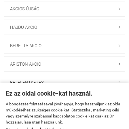
AKCIÓS ÚJSÁG

HAJDÚ AKCIÓ

BERETTA AKCIO

ARISTON AKCIÓ

BEJELENTKEZÉS

Ez az oldal cookie-kat használ.
HÍRLEVÉL FELIRATKOZÁS

A böngészés folytatásával jóváhagyja, hogy használjunk az oldal
működéséhez szükséges cookie-kat. Statisztikai, marketing célú
vagy személyre szabással kapcsolatos cookie-kat csak az Ön
Kezdőlap
|
Regisztráció
|
Kosár tartalma, megrendelés
|
hozzájárulása után használunk.