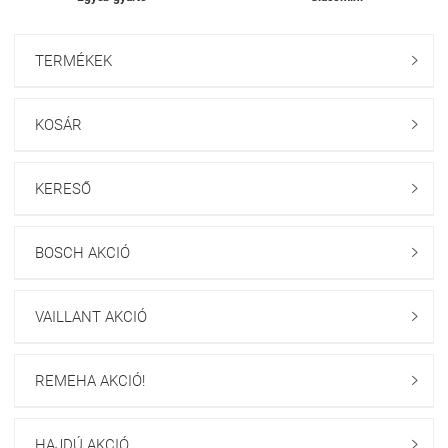
TERMÉKEK

KOSÁR

KERESŐ

BOSCH AKCIÓ

VAILLANT AKCIÓ

REMEHA AKCIÓ!

HAJDÚ AKCIÓ
