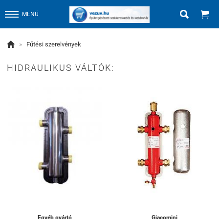


MENÜ

»
Fűtési szerelvények
HIDRAULIKUS VÁLTÓK:
Egyéb gyártó
Giacomini