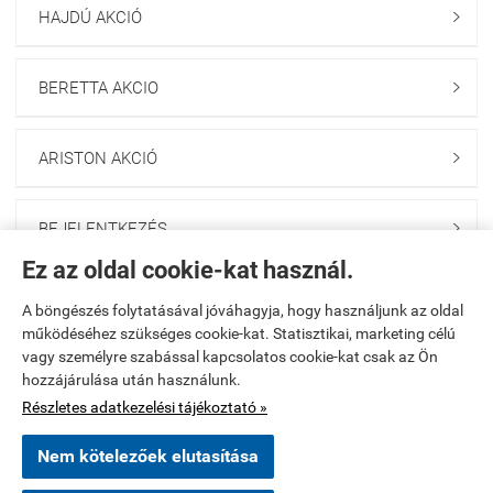
HAJDÚ AKCIÓ

BERETTA AKCIO

ARISTON AKCIÓ

BEJELENTKEZÉS

Ez az oldal cookie-kat használ.
HÍRLEVÉL FELIRATKOZÁS

A böngészés folytatásával jóváhagyja, hogy használjunk az oldal
működéséhez szükséges cookie-kat. Statisztikai, marketing célú
vagy személyre szabással kapcsolatos cookie-kat csak az Ön
Kezdőlap
|
Regisztráció
|
Kosár tartalma, megrendelés
|
hozzájárulása után használunk.
Részletes adatkezelési tájékoztató »
Rendelési feltételek
|
Bemutatkozás
|
Elérhetőségek
|
Oldaltérkép
Nem kötelezőek elutasítása
vezuv.hu -
VEZUV MM Kft
-
ÁSZF
-
Adatkezelési tájékoztató