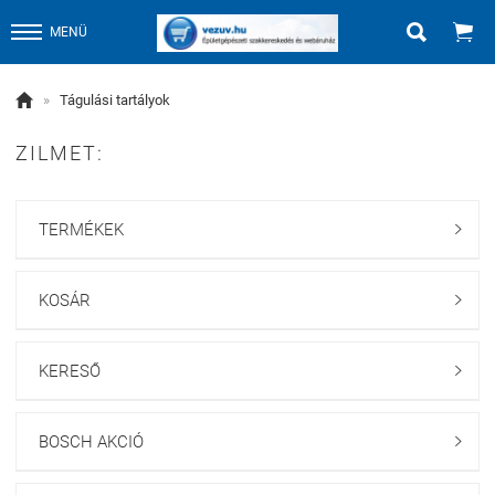


MENÜ

»
Tágulási tartályok
ZILMET:
TERMÉKEK

KOSÁR

KERESŐ

BOSCH AKCIÓ
