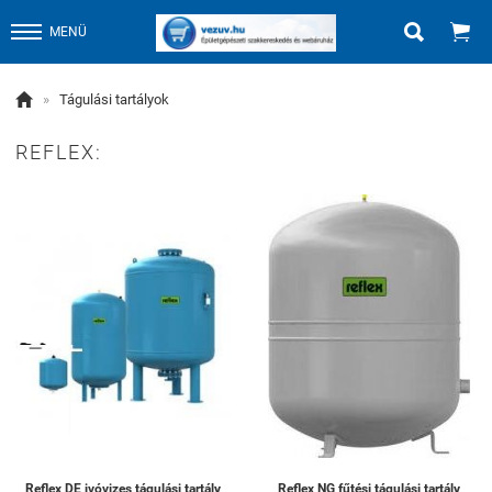


MENÜ

»
Tágulási tartályok
REFLEX:
Reflex DE ivóvizes tágulási tartály
Reflex NG fűtési tágulási tartály