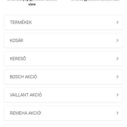
vízre
TERMÉKEK

KOSÁR

KERESŐ

BOSCH AKCIÓ

VAILLANT AKCIÓ

REMEHA AKCIÓ!
