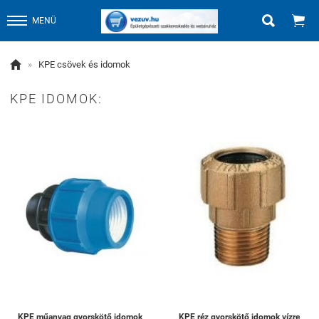


MENÜ

»
KPE csövek és idomok
KPE IDOMOK:
KPE műanyag gyorskötő idomok
KPE réz gyorskötő idomok vízre