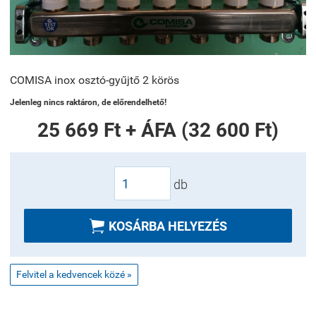
COMISA inox osztó-gyűjtő 2 körös
Jelenleg nincs raktáron, de előrendelhető!
25 669 Ft + ÁFA (32 600 Ft)
db

KOSÁRBA HELYEZÉS
Felvitel a kedvencek közé »