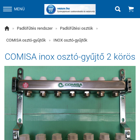


MENÜ

»
Padlófűtés rendszer
»
Padlófűtési osztók
»
COMISA osztó-gyűjtők
»
INOX osztó-gyűjtők
COMISA inox osztó-gyűjtő 2 körös