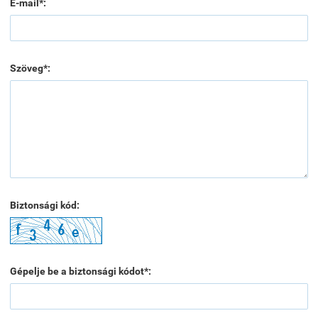
E-mail*:
Szöveg*:
Biztonsági kód:
Gépelje be a biztonsági kódot*: